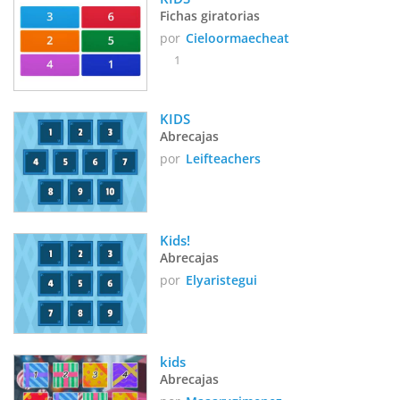
Fichas giratorias
por
Cieloormaecheat
1
KIDS
Abrecajas
por
Leifteachers
Kids! 
Abrecajas
por
Elyaristegui
kids 
Abrecajas