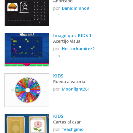
Ahorcado
por
Danidininno9
1
Image quiz KIDS 1
Acertijo visual
por
Hectorlramirez2
9
KIDS
Rueda aleatoria
por
Moonlight261
KIDS
Cartas al azar
por
Teachgimo