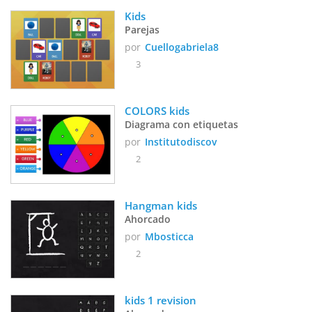
Kids
Parejas
por
Cuellogabriela8
3
COLORS kids
Diagrama con etiquetas
por
Institutodiscov
2
Hangman kids
Ahorcado
por
Mbosticca
2
kids 1 revision