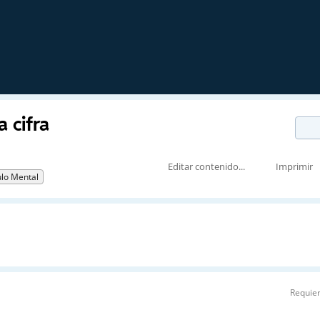
 cifra
Editar contenido...
Imprimir
ulo Mental
Requier