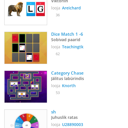
Viktoriin
looja
Areichard
36
Dice Match 1 -6
Sobivad paarid
looja
Teachingtk
62
Category Chase
Jälitus labürindis
looja
Knorth
53
sh
Juhuslik ratas
looja
U28890003