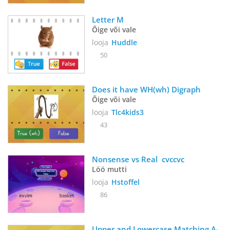
Letter M
Õige või vale
looja
Huddle
50
Does it have WH(wh) Digraph
Õige või vale
looja
Tlc4kids3
43
Nonsense vs Real  cvccvc
Löö mutti
looja
Hstoffel
86
Upper and Lowercase Matching A-