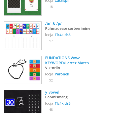
looja
Cacrispin
18
/b/  & /p/
Rühmadesse sorteerimine
looja
Tlc4kids3
17
FUNDATIONS Vowel 
KEYWORD/Letter Match
Viktoriin
looja
Paronek
52
y_vowel
Poomismäng
looja
Tlc4kids3
48