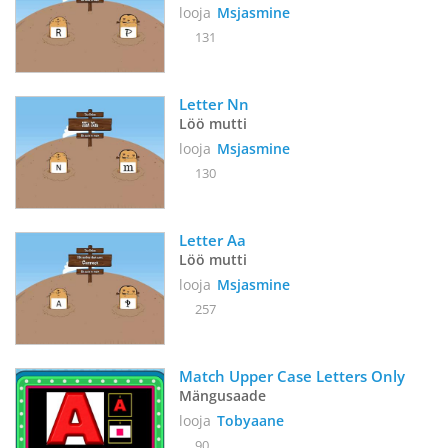
looja
Msjasmine
131
Letter Nn
Löö mutti
looja
Msjasmine
130
Letter Aa
Löö mutti
looja
Msjasmine
257
Match Upper Case Letters Only
Mängusaade
looja
Tobyaane
90