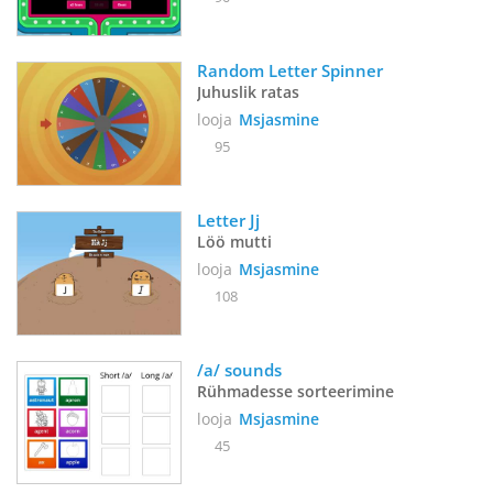
Random Letter Spinner
Juhuslik ratas
looja
Msjasmine
95
Letter Jj
Löö mutti
looja
Msjasmine
108
/a/ sounds
Rühmadesse sorteerimine
looja
Msjasmine
45