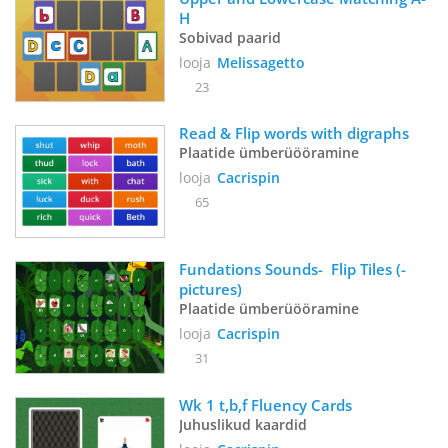
H
Sobivad paarid
looja
Melissagetto
23
Read & Flip words with digraphs
Plaatide ümberüööramine
looja
Cacrispin
65
Fundations Sounds-  Flip Tiles (- 
pictures)
Plaatide ümberüööramine
looja
Cacrispin
31
Wk 1 t,b,f Fluency Cards
Juhuslikud kaardid