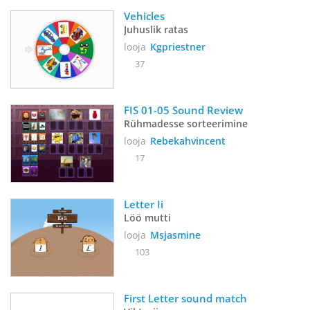
Vehicles
Juhuslik ratas
looja
Kgpriestner
37
FIS 01-05 Sound Review
Rühmadesse sorteerimine
looja
Rebekahvincent
17
Letter Ii
Löö mutti
looja
Msjasmine
103
First Letter sound match 