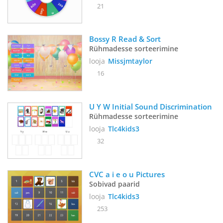
21
Bossy R Read & Sort
Rühmadesse sorteerimine
looja
Missjmtaylor
16
U Y W Initial Sound Discrimination 
Rühmadesse sorteerimine
looja
Tlc4kids3
32
CVC a i e o u Pictures
Sobivad paarid
looja
Tlc4kids3
253