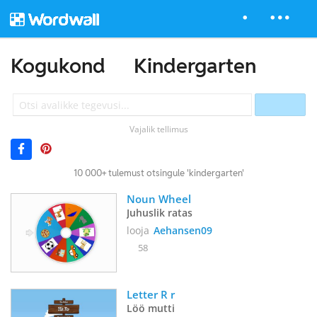
Kogukond
Kindergarten
Vajalik tellimus
10 000+ tulemust otsingule 'kindergarten'
Noun Wheel
Juhuslik ratas
looja
Aehansen09
58
Letter R r
Löö mutti