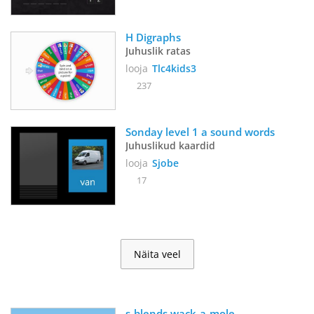
H Digraphs 
Juhuslik ratas
looja
Tlc4kids3
237
Sonday level 1 a sound words
Juhuslikud kaardid
looja
Sjobe
17
Näita veel
s-blends wack-a-mole