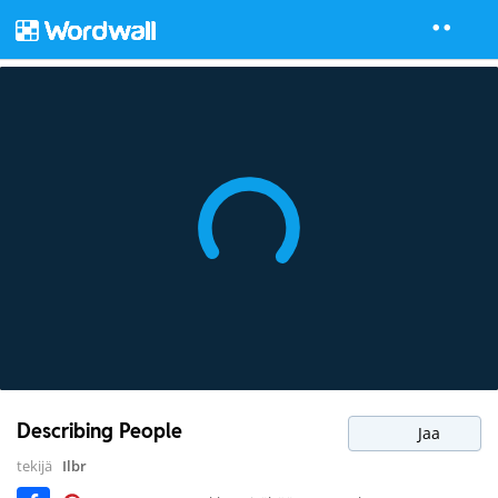
Describing People
Jaa
tekijä
Ilbr