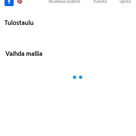
Muokkaa sisältöä
Tulosta
Upota
Tulostaulu
Vaihda mallia