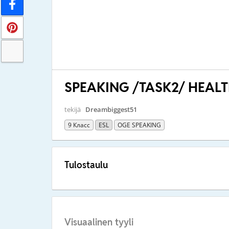
SPEAKING /TASK2/ HEALT
tekijä
Dreambiggest51
9 Класс
ESL
OGE SPEAKING
Tulostaulu
Visuaalinen tyyli