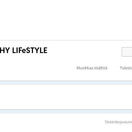
HY LIFeSTYLE
Muokkaa sisältöä
Tulost
SIsäänkirjautum