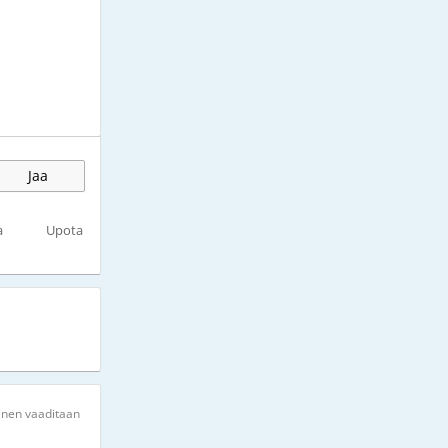
Jaa
a
Upota
inen vaaditaan