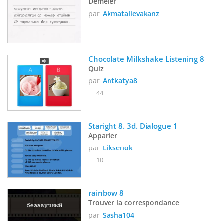
Démêler
par
Akmatalievakanz
Chocolate Milkshake Listening 8
Quiz
par
Antkatya8
44
Staright 8. 3d. Dialogue 1
Apparier
par
Liksenok
10
rainbow 8
Trouver la correspondance
par
Sasha104