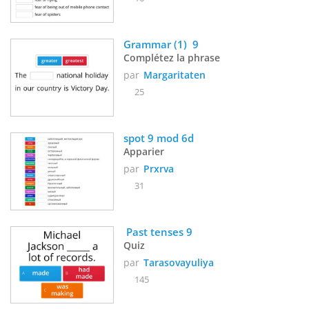
Grammar (1)  9 
Complétez la phrase
par
Margaritaten
25
spot 9 mod 6d
Apparier
par
Prxrva
31
 Past tenses 9
Quiz
par
Tarasovayuliya
145