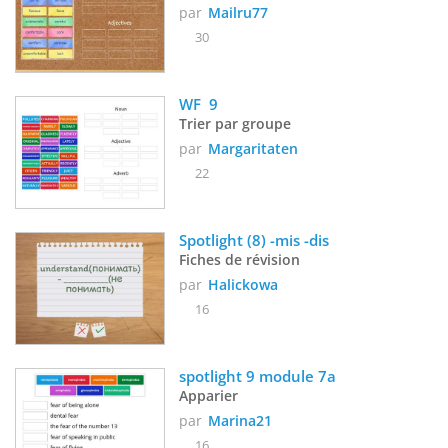
par
Mailru77
30
WF  9
Trier par groupe
par
Margaritaten
22
Spotlight (8) -mis -dis
Fiches de révision
par
Halickowa
16
spotlight 9 module 7a
Apparier
par
Marina21
16