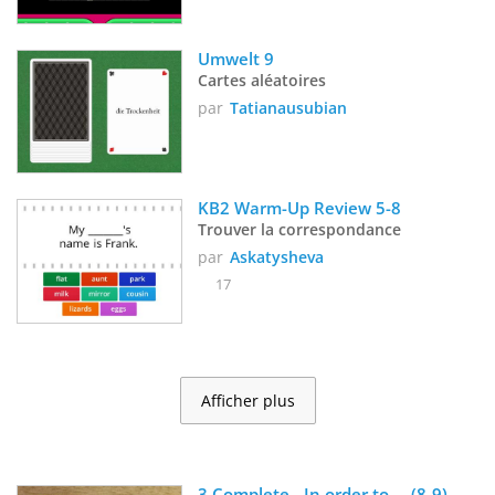
Umwelt 9
Cartes aléatoires
par
Tatianausubian
KB2 Warm-Up Review 5-8
Trouver la correspondance
par
Askatysheva
17
Afficher plus
3 Complete - In order to ... (8-9) 