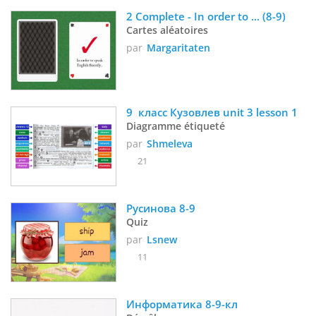
2 Complete - In order to ... (8-9) 
Cartes aléatoires
par
Margaritaten
9  класс Кузовлев unit 3 lesson 1
Diagramme étiqueté
par
Shmeleva
21
Русинова 8-9
Quiz
par
Lsnew
11
Информатика 8-9-кл