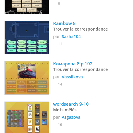
8
Rainbow 8
Trouver la correspondance
par
Sasha104
11
Комарова 8 р 102
Trouver la correspondance
par
Vassilkova
14
wordsearch 9-10
Mots mêlés
par
Asgazova
16