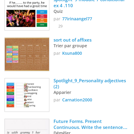
ex 4 .110
Quiz
par
77irinaangel77
29
sort out of affixes
Trier par groupe
par
Ksuna800
Spotlight_9_Personality adjectives 
(2)
Apparier
par
Carnation2000
Future Forms. Present 
Continuous. Write the sentences 
in the correct order.
Démêler