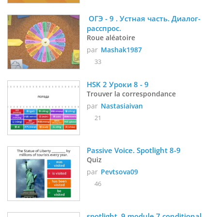
 ОГЭ - 9 . Устная часть. Диалог- 
расспрос. 
Roue aléatoire
par
Mashak1987
33
HSK 2 Уроки 8 - 9 
Trouver la correspondance
par
Nastasiaivan
21
Passive Voice. Spotlight 8-9
Quiz
par
Pevtsova09
46
spotlight  9 module 7 conditional 