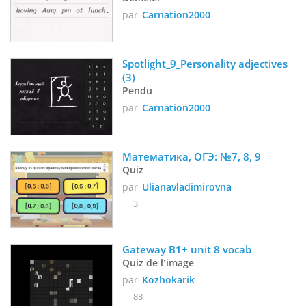
par
Carnation2000
Spotlight_9_Personality adjectives 
(3)
Pendu
par
Carnation2000
Математика, ОГЭ: №7, 8, 9
Quiz
par
Ulianavladimirovna
3
Gateway B1+ unit 8 vocab
Quiz de l’image
par
Kozhokarik
83