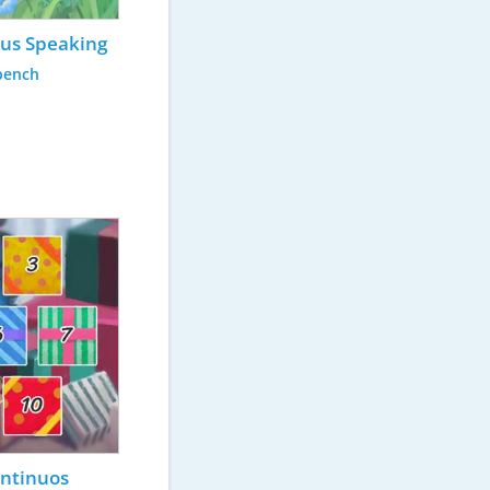
Past Simple/Continuous Speaking 
bench
ntinuos 