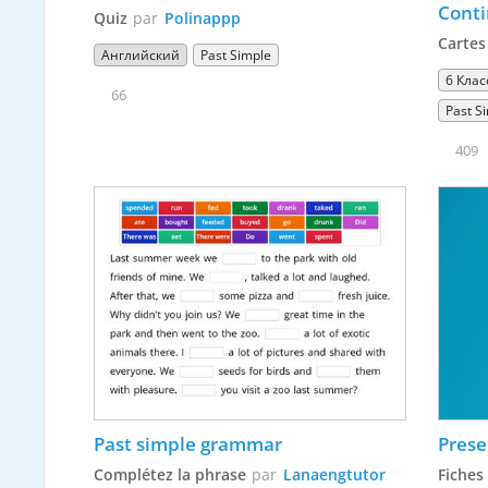
Conti
Quiz
par
Polinappp
Cartes
Английский
Past Simple
6 Клас
66
Past S
409
Past simple grammar
Presen
Complétez la phrase
par
Lanaengtutor
Fiches