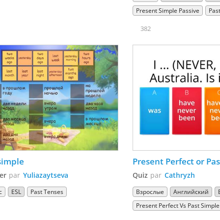
Present Simple Passive
Pas
382
simple
Present Perfect or Pa
er
par
Yuliazaytseva
Quiz
par
Cathryzh
с
ESL
Past Tenses
Взрослые
Английский
Present Perfect Vs Past Simple