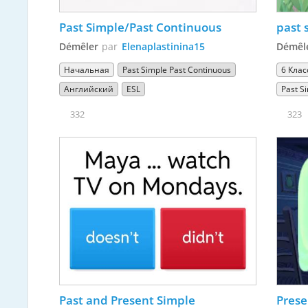
Past Simple/Past Continuous
past 
Démêler
par
Elenaplastinina15
Démêl
Начальная
Past Simple Past Continuous
6 Клас
Английский
ESL
Past S
332
323
Past and Present Simple
Prese