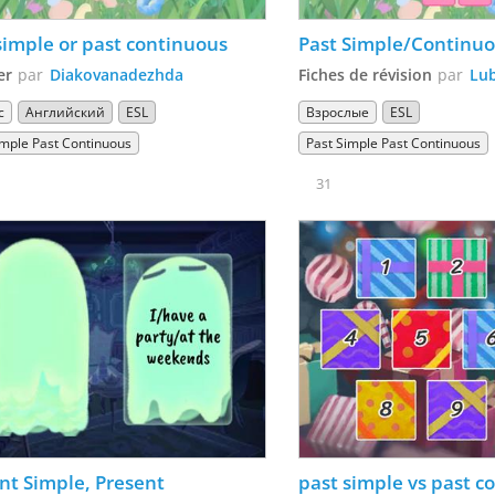
simple or past continuous
er
par
Diakovanadezhda
Fiches de révision
par
Lu
с
Английский
ESL
Взрослые
ESL
imple Past Continuous
Past Simple Past Continuous
31
nt Simple, Present 
past simple vs past co