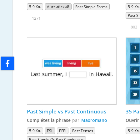
5-9 Кл.
Английский
Past Simple Forms
5-9 Кл.
Past Si
1271
802
Past Simple vs Past Continuous
Complétez la phrase
par
Maxromano
Ouvrir
5-9 Кл.
ESL
EFPI
Past Tenses
5-9 Кл.
Past Simple Or Past Continuous