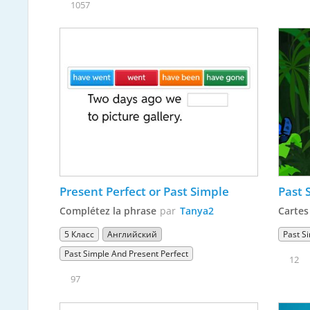
1057
Present Perfect or Past Simple
Past 
Complétez la phrase
par
Tanya2
Cartes
5 Класс
Английский
Past S
Past Simple And Present Perfect
12
97