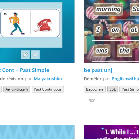
t Cont + Past Simple
be past unj
 de révision
par
Maiyakushko
Démêler
par
Englishwithj
Английский
Past Continuous
Взрослые
ESL
Past Simp
500