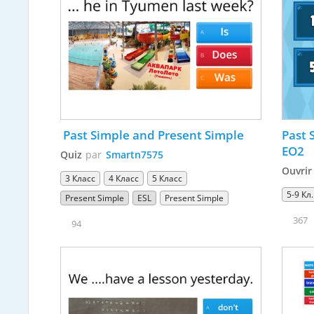
 Past Simple and Present Simple
Past 
EO2
Quiz
par
Smartn7575
Ouvrir
3 Класс
4 Класс
5 Класс
5-9 Кл.
Present Simple
ESL
Present Simple
367
94