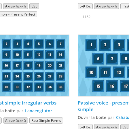
Английский
ESL
5-9 Кл.
Английский
Pas
mple - Present Perfect
1152
35 Past simple irregular verbs 
Passive voice - presen
simple
 la boîte
par
Lanaengtutor
Ouvrir la boîte
par
Cshab
Английский
Past Simple Forms
5-9 Кл.
Английский
ESL