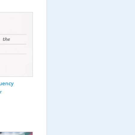
quency
r