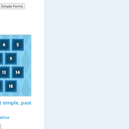
t Simple Forms
t simple, past 
atina