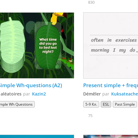
830
Simple Wh-questions (A2)
Present simple + fre
 aléatoires
par
Kazin2
Démêler
par
Kuksateache
imple Wh Questions
5-9 Кл.
ESL
Past Simple
75