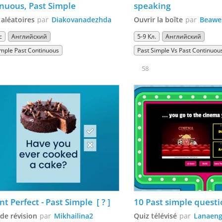
nuous, Past Simple
speaking
 aléatoires
par
Diakovanadezhda
Ouvrir la boîte
par
Beawe
с
Английский
5-9 Кл.
Английский
imple Past Continuous
Past Simple Vs Past Continuou
58
t Perfect - Past Simple  [ ? ]
10 Past simple questi
 de révision
par
Mikhailina2
Quiz télévisé
par
Lanaeng