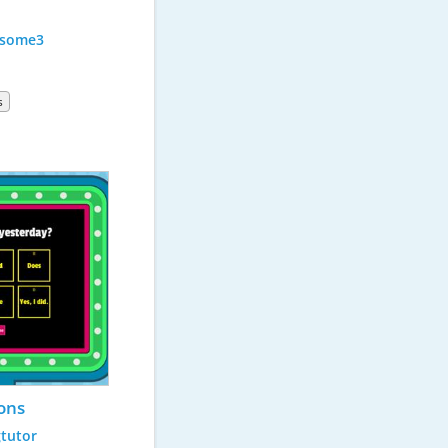
some3
s
ons
tutor