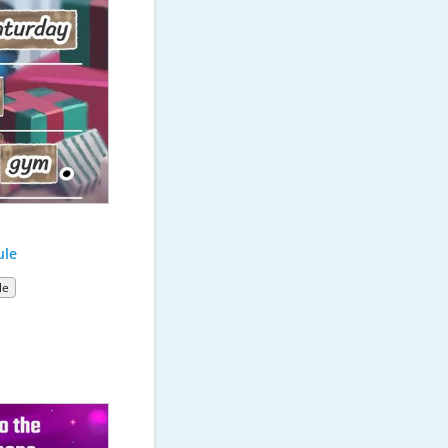
ule
le