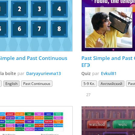
Simple and Past Continuous 
Past Simple and Past 
ЕГЭ
 la boîte
par
Daryayurievna13
Quiz
par
Evkul81
English
Past Continuous
5-9 Кл.
Английский
Pas
27