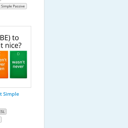
t Simple Passive
st Simple
ESL