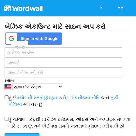
બેઝિક એકાઉન્ટ માટે સાઇન અપ કરો
અથવા
સ્થાન
હું
ઉપયોગની શરતો[ફેરફાર કરો]
,
ગોપનીયતા નીતિ
અને
કૂકી
પોલિસી
સ્વીકારું છું.
હું વર્ડવોલ તરફથી માર્કેટિંગ ઇમેઇલ્સ, ઑફર્સ અને અપડેટ્સ મેળવવા
માટે સંમત છું. તમે કોઈપણ સમયે અનસબ્સ્ક્રાઇબ કરી શકો છો.