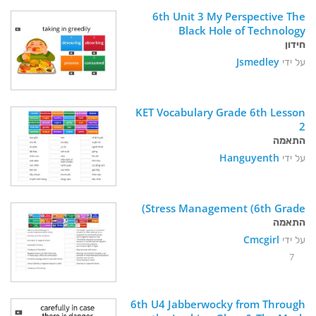
6th Unit 3 My Perspective The 
Black Hole of Technology 
חידון
Vocabulary 
על ידי
Jsmedley
KET Vocabulary Grade 6th Lesson 
2
התאמה
על ידי
Hanguyenth
Stress Management (6th Grade)
התאמה
על ידי
Cmcgirl
7
6th U4 Jabberwocky from Through 