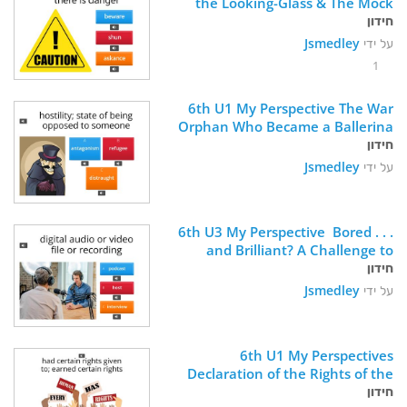
the Looking-Glass & The Mock 
חידון
Turtle's Song
על ידי
Jsmedley
1
6th U1 My Perspective The War 
Orphan Who Became a Ballerina
חידון
על ידי
Jsmedley
6th U3 My Perspective  Bored . . . 
and Brilliant? A Challenge to 
חידון
Disconnect From Your Phone 
Vocabulary
על ידי
Jsmedley
6th U1 My Perspectives 
Declaration of the Rights of the 
חידון
Child