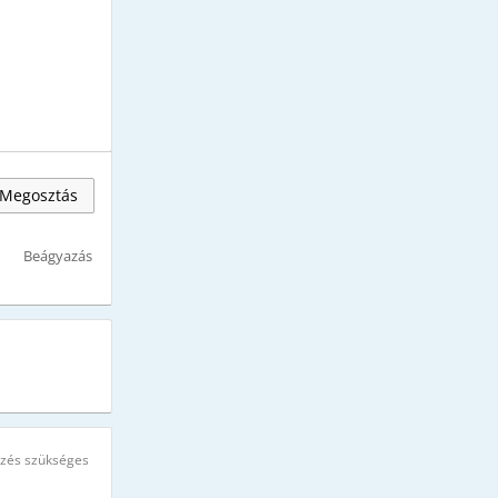
Megosztás
Beágyazás
ezés szükséges