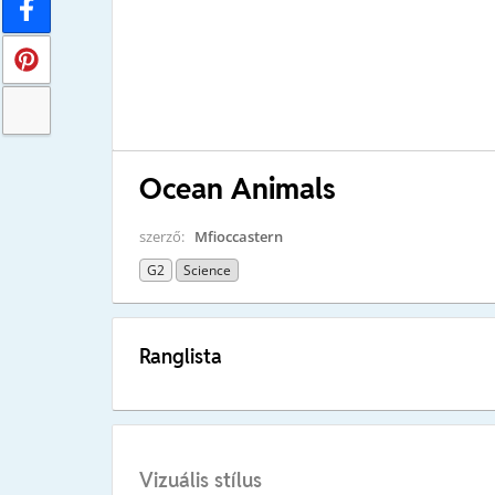
Ocean Animals
szerző:
Mfioccastern
G2
Science
Ranglista
Vizuális stílus