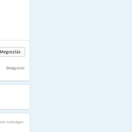
Megosztás
Beágyazás
ezés szükséges