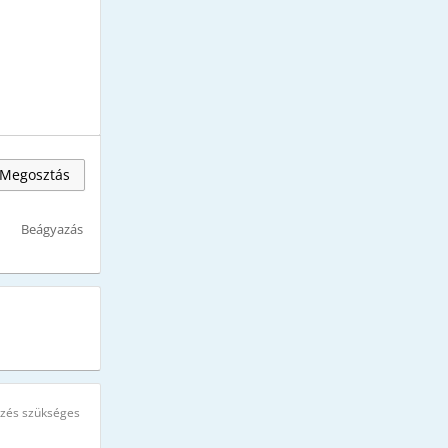
Megosztás
Beágyazás
ezés szükséges