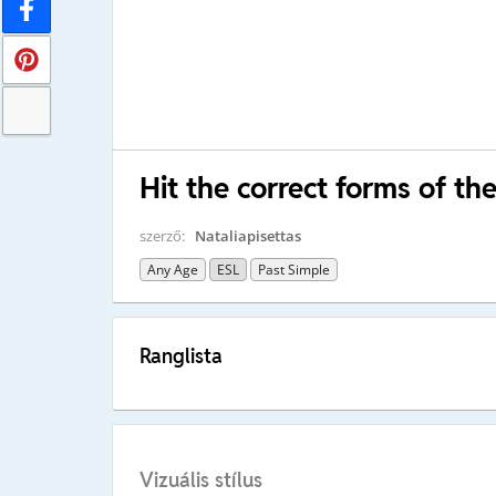
Hit the correct forms of th
szerző:
Nataliapisettas
Any Age
ESL
Past Simple
Ranglista
Vizuális stílus