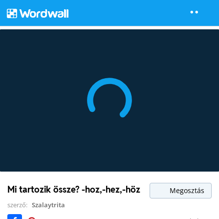
Mi tartozik össze? -hoz,-hez,-höz
Megosztás
szerző:
Szalaytrita