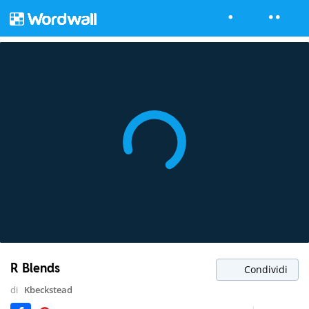
R Blends
Condividi
di
Kbeckstead