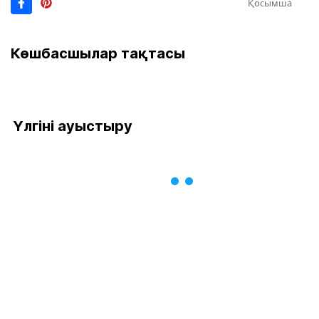
Қосымша
Көшбасшылар тақтасы
Үлгіні ауыстыру