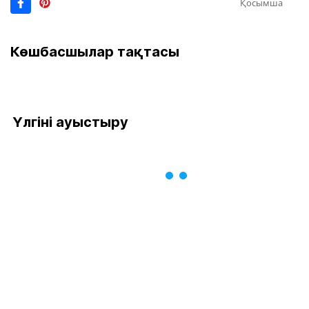
Қосымша
Көшбасшылар тақтасы
Үлгіні ауыстыру