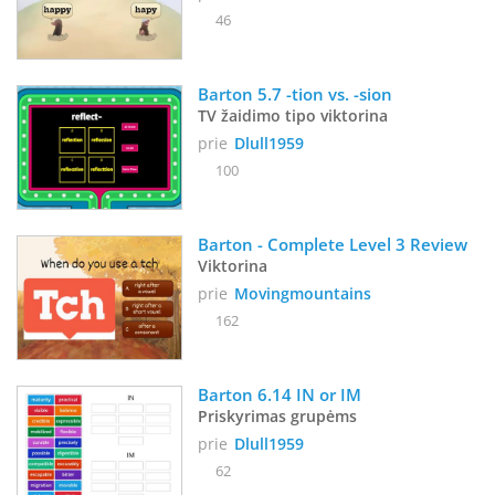
46
Barton 5.7 -tion vs. -sion
TV žaidimo tipo viktorina
prie
Dlull1959
100
Barton - Complete Level 3 Review
Viktorina
prie
Movingmountains
162
Barton 6.14 IN or IM
Priskyrimas grupėms
prie
Dlull1959
62