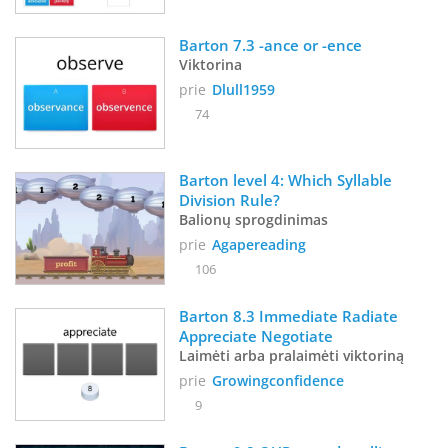
Barton 7.3 -ance or -ence
Viktorina
prie
Dlull1959
74
Barton level 4: Which Syllable 
Division Rule?
Balionų sprogdinimas
prie
Agapereading
106
Barton 8.3 Immediate Radiate 
Appreciate Negotiate
Laimėti arba pralaimėti viktoriną
prie
Growingconfidence
9