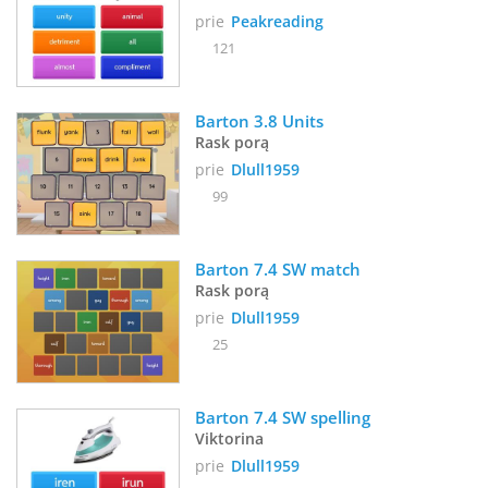
prie
Peakreading
121
Barton 3.8 Units
Rask porą
prie
Dlull1959
99
Barton 7.4 SW match
Rask porą
prie
Dlull1959
25
Barton 7.4 SW spelling
Viktorina
prie
Dlull1959