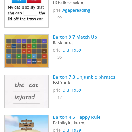
Užbaikite sakinį
prie
Agapereading
99
Barton 9.7 Match Up
Rask porą
prie
Dlull1959
36
Barton 7.3 Unjumble phrases
Iššifruok
prie
Dlull1959
17
Barton 4.5 Happy Rule
Pataikyk į kurmį
prie
Dlull1959