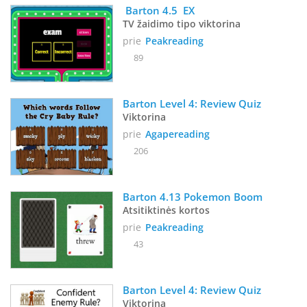
 Barton 4.5  EX
TV žaidimo tipo viktorina
prie
Peakreading
89
Barton Level 4: Review Quiz
Viktorina
prie
Agapereading
206
Barton 4.13 Pokemon Boom
Atsitiktinės kortos
prie
Peakreading
43
Barton Level 4: Review Quiz
Viktorina