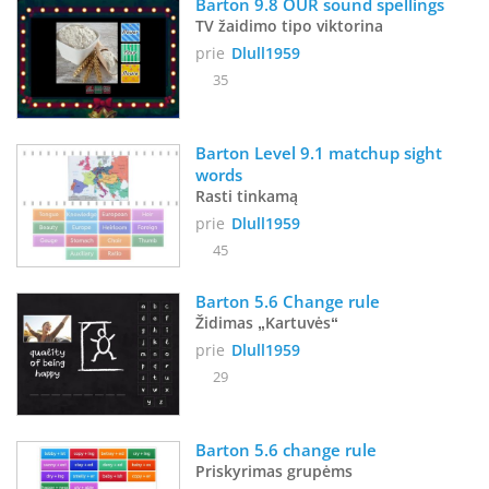
Barton 9.8 OUR sound spellings
TV žaidimo tipo viktorina
prie
Dlull1959
35
Barton Level 9.1 matchup sight 
words
Rasti tinkamą
prie
Dlull1959
45
Barton 5.6 Change rule
Židimas „Kartuvės“
prie
Dlull1959
29
Barton 5.6 change rule
Priskyrimas grupėms