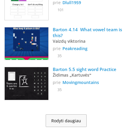
prie
Dlull1959
101
Barton 4.14  What vowel team is 
this?
Vaizdų viktorina
prie
Peakreading
35
Barton 5.5 sight word Practice
Židimas „Kartuvės“
prie
Movingmountains
35
Rodyti daugiau