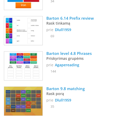
34
Barton 6.14 Prefix review
Rask tinkamą
prie
Dlull1959
69
Barton level 4.8 Phrases 
Priskyrimas grupėms
prie
Agapereading
144
Barton 9.8 matching
Rask porą
prie
Dlull1959
35