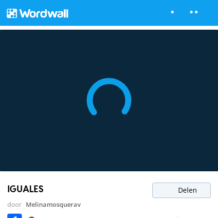
IGUALES
Delen
door
Melinamosquerav