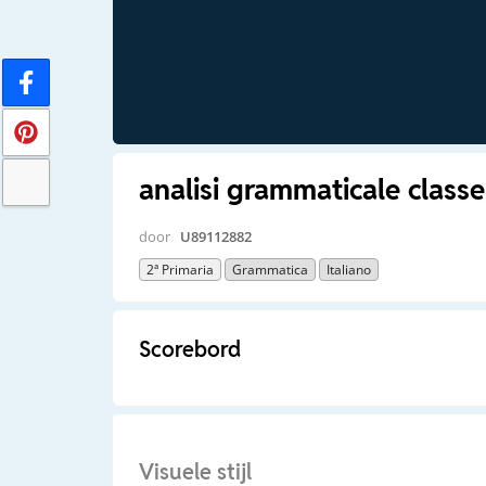
analisi grammaticale class
door
U89112882
2ª Primaria
Grammatica
Italiano
Scorebord
Visuele stijl