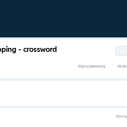
pping - crossword
Edytuj elementy
Druk
Wymag