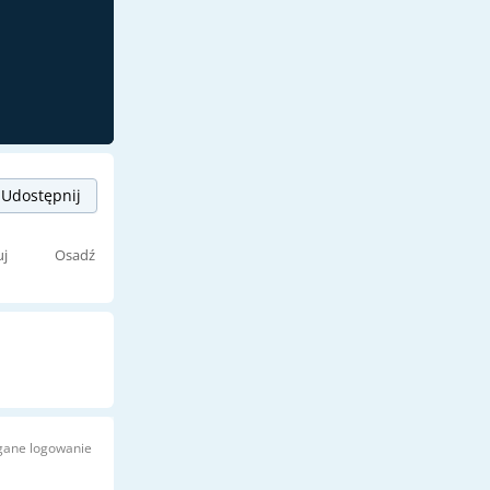
Udostępnij
uj
Osadź
ane logowanie