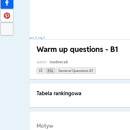
pct_0_log_0
Warm up questions - B1
autor:
Ivadvorak
SŠ
ESL
General Questions B1
Tabela rankingowa
Motyw