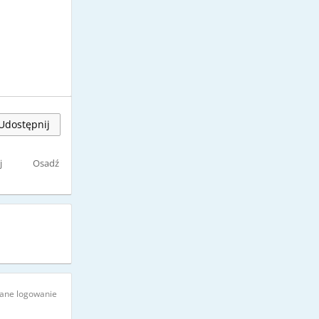
Udostępnij
j
Osadź
ne logowanie