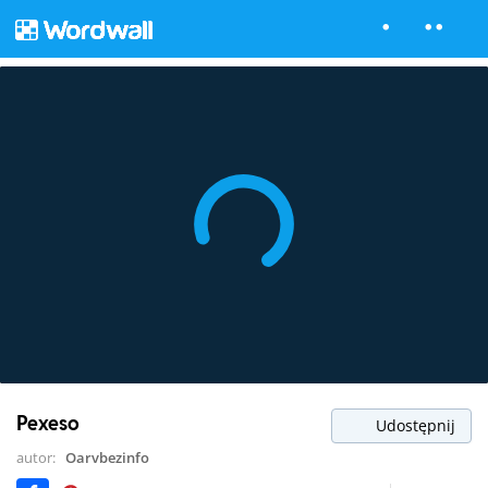
Pexeso
Udostępnij
autor:
Oarvbezinfo