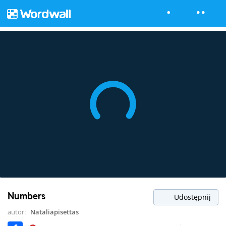
Numbers
Udostępnij
autor:
Nataliapisettas