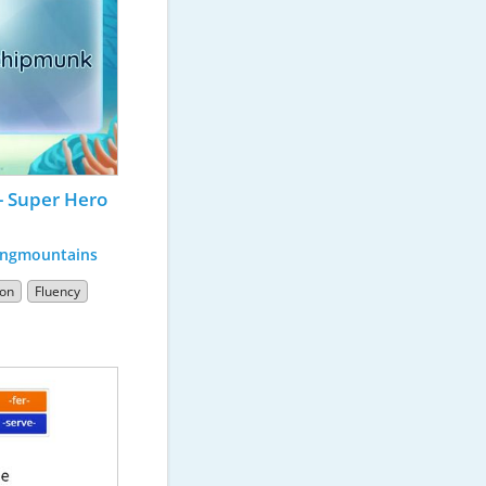
- Super Hero 
ngmountains
ton
Fluency