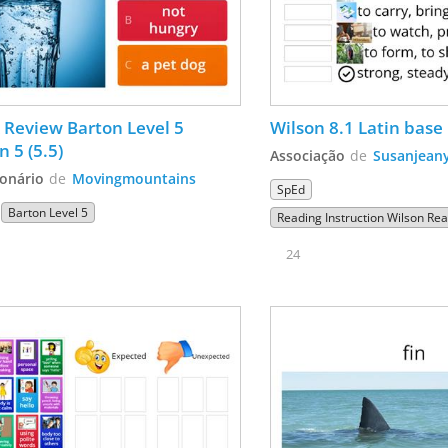
x Review Barton Level 5 
Wilson 8.1 Latin bas
n 5 (5.5)
Associação
de
Susanjean
onário
de
Movingmountains
SpEd
Barton Level 5
Reading Instruction Wilson Re
24