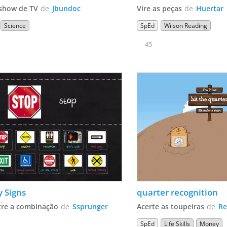
show de TV
de
Jbundoc
Vire as peças
de
Huertar
Science
SpEd
Wilson Reading
45
y Signs
quarter recognition
tre a combinação
de
Ssprunger
Acerte as toupeiras
de
Re
SpEd
Life Skills
Money