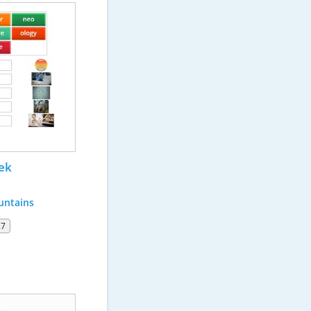
ek 
ntains
.7