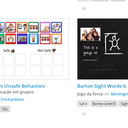
45
vs Unsafe Behaviors
Barton Sight Words 6.
ficação em grupos
Jogo da forca
de
Movingm
1richardson
SpEd
Barton Level 6
Sigh
SEL
57