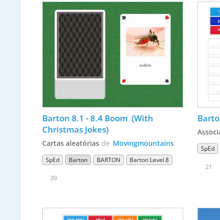
Barton 8.1 - 8.4 Boom  (With 
Barto
Christmas Jokes)
Associ
Cartas aleatórias
de
Movingmountains
SpEd
SpEd
Barton
BARTON
Barton Level 8
21
39