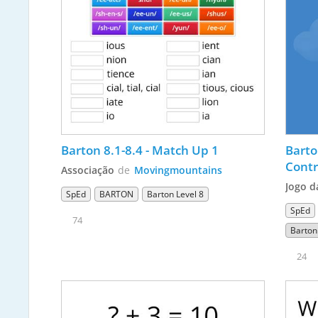
Barton 8.1-8.4 - Match Up 1
Barto
Contr
Associação
de
Movingmountains
Jogo d
SpEd
BARTON
Barton Level 8
SpEd
74
Barton
24