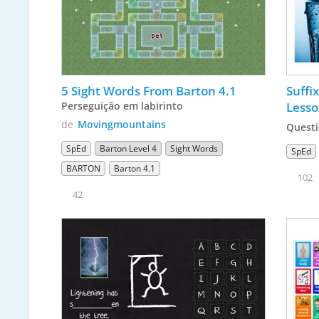
5 Sight Words From Barton 4.1
Suffi
Perseguição em labirinto
Lesso
de
Movingmountains
Questi
SpEd
Barton Level 4
Sight Words
SpEd
BARTON
Barton 4.1
102
42