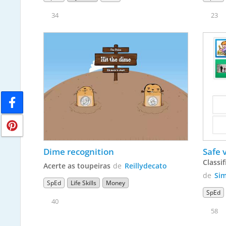
34
23
Dime recognition
Safe 
Classi
Acerte as toupeiras
de
Reillydecato
de
Sim
SpEd
Life Skills
Money
SpEd
40
58