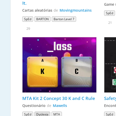
It.
Game 
Cartas aleatórias
de
Movingmountains
SpEd
SpEd
BARTON
Barton Level 7
21
29
MTA Kit 2 Concept 30 K and C Rule
Safet
Questionário
de
Mawells
Encon
SpEd
Dyslexia
MTA
SpEd