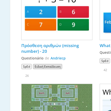
Πρόσθεση αριθμών (missing 
What 
number) - 20
Questi
Questionário
de
Andriecp
SpEd
SpEd
Ειδική Εκπαίδευση
42
26