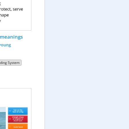
e meanings
young
ading System