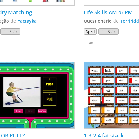
dry Matching
Life Skills AM or PM  
ação
de
Yactayka
Questionário
de
Terriridd
Life Skills
SpEd
Life Skills
48
 OR PULL?
1.3-2.4 fat stack 