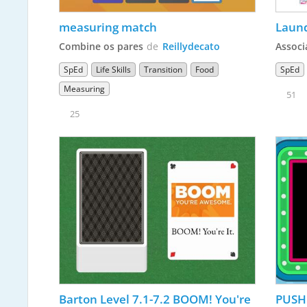
measuring match
Laun
Combine os pares
de
Reillydecato
Associ
SpEd
Life Skills
Transition
Food
SpEd
Measuring
51
25
Barton Level 7.1-7.2 BOOM! You're 
PUSH