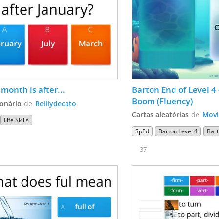
month is after...
Barton End of Level 4 
Boom (Fluency)
onário
de
Reillydecato
Cartas aleatórias
de
Movi
Life Skills
SpEd
Barton Level 4
Bar
37