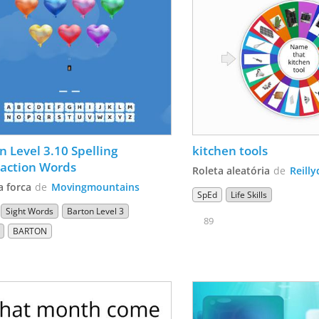
n Level 3.10 Spelling 
kitchen tools 
action Words
Roleta aleatória
de
Reill
a forca
de
Movingmountains
SpEd
Life Skills
Sight Words
Barton Level 3
89
BARTON