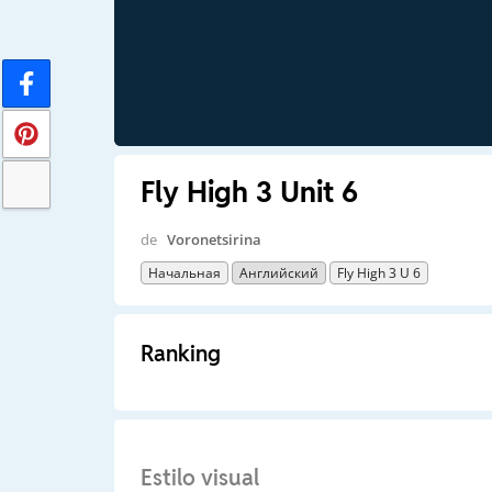
Fly High 3 Unit 6
de
Voronetsirina
Начальная
Английский
Fly High 3 U 6
Ranking
Estilo visual