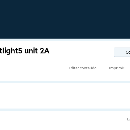
tlight5 unit 2A
Co
Editar conteúdo
Imprimir
L