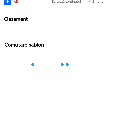
Editează conținutul
Mai multe
Clasament
Comutare șablon