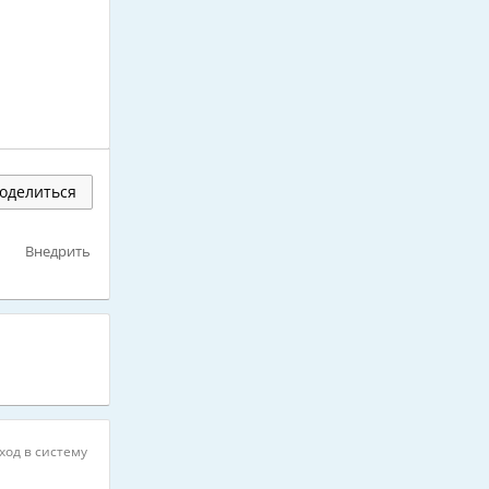
оделиться
Внедрить
ход в систему