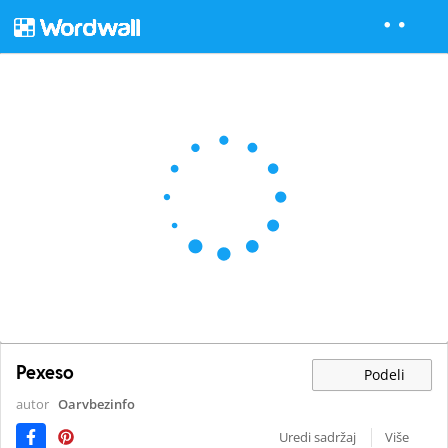
Pexeso
Podeli
autor
Oarvbezinfo
Uredi sadržaj
Više