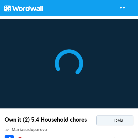
Own it (2) 5.4 Household chores
Dela
av
Mariasusloparova