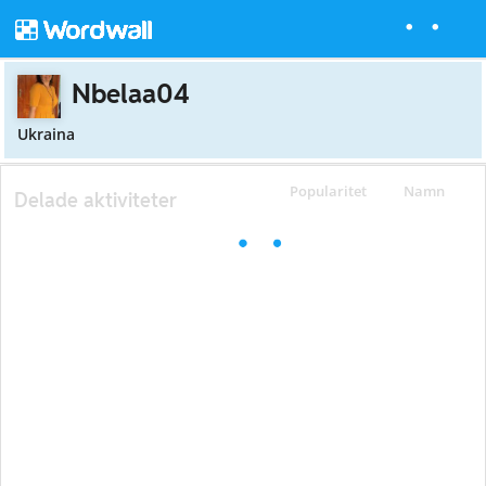
Nbelaa04
Ukraina
Popularitet
Namn
Delade aktiviteter