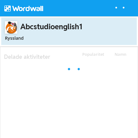
Abcstudioenglish1
Ryssland
Popularitet
Namn
Delade aktiviteter