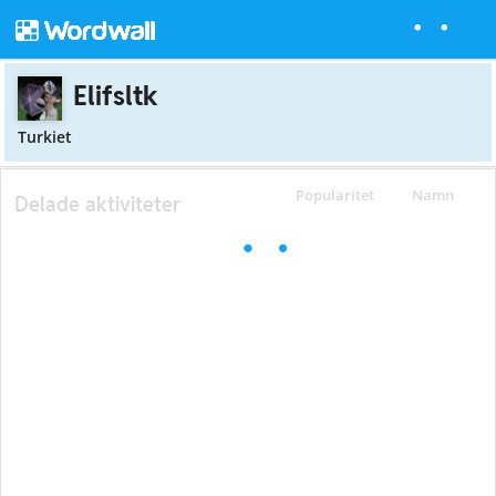
Elifsltk
Turkiet
Popularitet
Namn
Delade aktiviteter