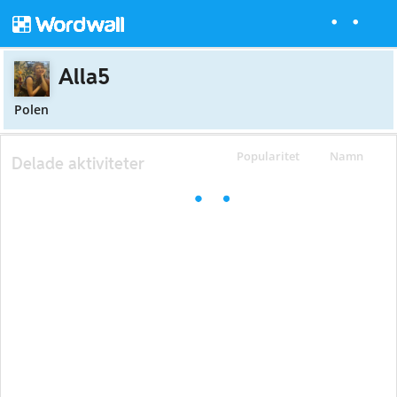
Alla5
Polen
Popularitet
Namn
Delade aktiviteter