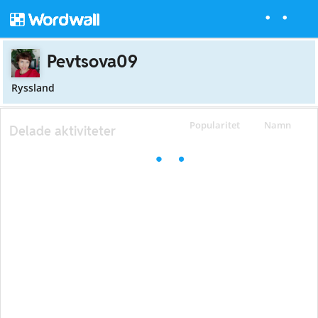
Pevtsova09
Ryssland
Popularitet
Namn
Delade aktiviteter