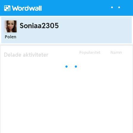
Soniaa2305
Polen
Popularitet
Namn
Delade aktiviteter