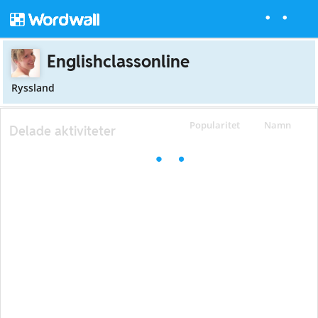
Englishclassonline
Ryssland
Popularitet
Namn
Delade aktiviteter