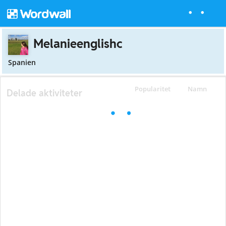
Melanieenglishc
Spanien
Popularitet
Namn
Delade aktiviteter