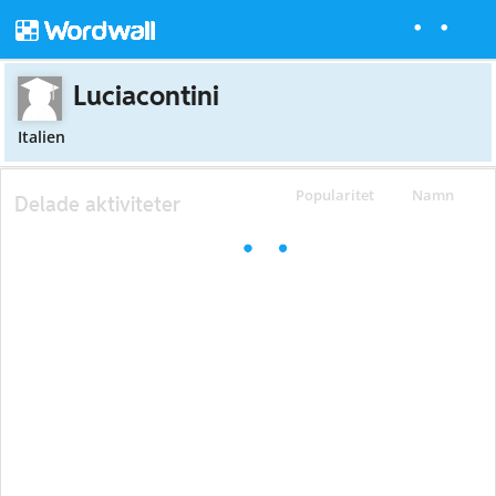
Luciacontini
Italien
Popularitet
Namn
Delade aktiviteter