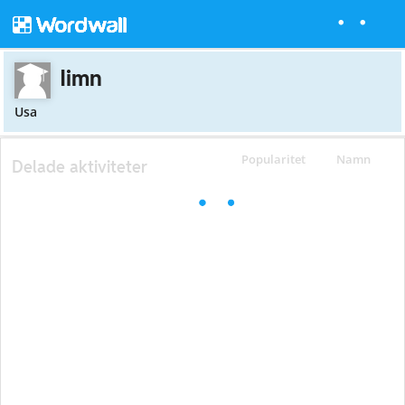
Iimn
Usa
Popularitet
Namn
Delade aktiviteter