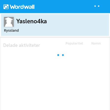
Yasleno4ka
Ryssland
Popularitet
Namn
Delade aktiviteter