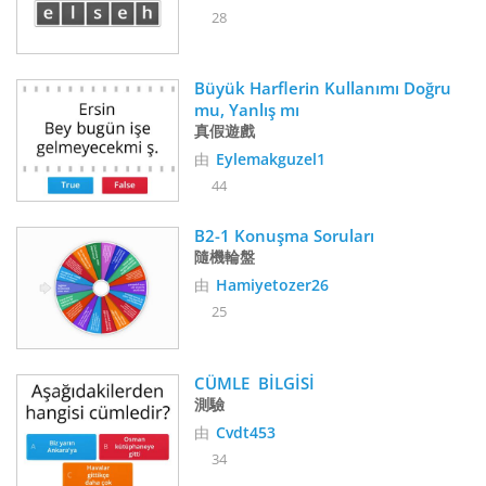
28
Büyük Harflerin Kullanımı Doğru 
mu, Yanlış mı
真假遊戲
由
Eylemakguzel1
44
B2-1 Konuşma Soruları
隨機輪盤
由
Hamiyetozer26
25
CÜMLE  BİLGİSİ
測驗
由
Cvdt453
34