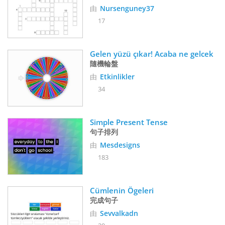
由
Nursenguney37
17
Gelen yüzü çıkar! Acaba ne gelcek
隨機輪盤
由
Etkinlikler
34
Simple Present Tense
句子排列
由
Mesdesigns
183
Cümlenin Ögeleri
完成句子
由
Sevvalkadn