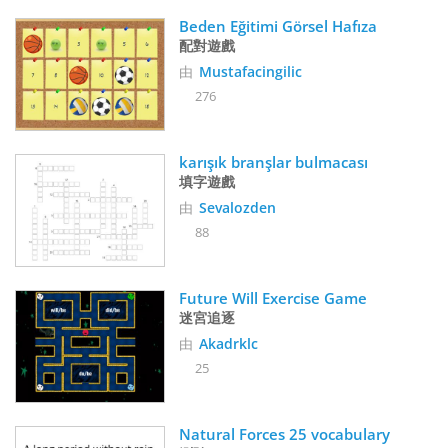
Beden Eğitimi Görsel Hafıza
配對遊戲
由
Mustafacingilic
276
karışık branşlar bulmacası
填字遊戲
由
Sevalozden
88
Future Will Exercise Game
迷宮追逐
由
Akadrklc
25
Natural Forces 25 vocabulary