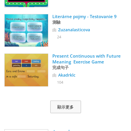
Literárne pojmy - Testovanie 9
測驗
由
Zuzanalasticova
24
Present Continuous with Future 
Meaning  Exercise Game
完成句子
由
Akadrklc
104
顯示更多