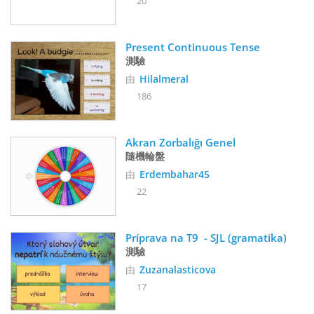
20
Present Continuous Tense
測驗
由
Hilalmeral
186
Akran Zorbalığı Genel
隨機輪盤
由
Erdembahar45
22
Príprava na T9  - SJL (gramatika)
測驗
由
Zuzanalasticova
17