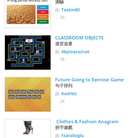
測驗
由
Taskin80
20
CLASSROOM OBJECTS
迷宮追逐
由
Akpinarazra4
58
Future Going to Exercise Game 
句子排列
由
Kadrklc
24
 Clothes & Fashion Anagram
拼字遊戲
由
Fzaralioglu