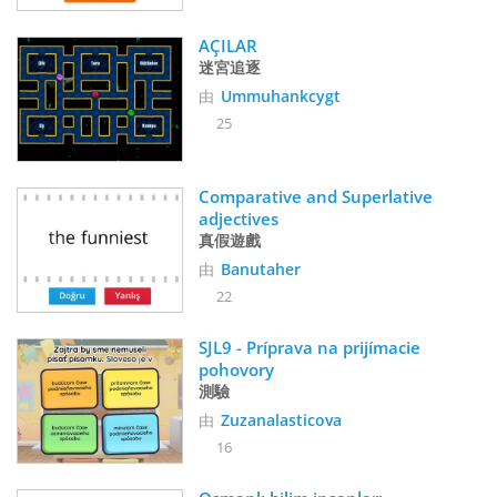
AÇILAR
迷宮追逐
由
Ummuhankcygt
25
Comparative and Superlative 
adjectives
真假遊戲
由
Banutaher
22
SJL9 - Príprava na prijímacie 
pohovory
測驗
由
Zuzanalasticova
16