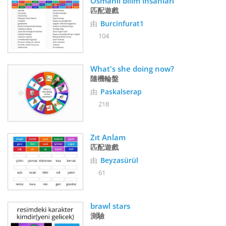
Osmanlı bilim insanları
匹配遊戲
由
Burcinfurat1
104
What's she doing now?
隨機輪盤
由
Paskalserap
218
Zıt Anlam
匹配遊戲
由
Beyzasürül
61
brawl stars
測驗