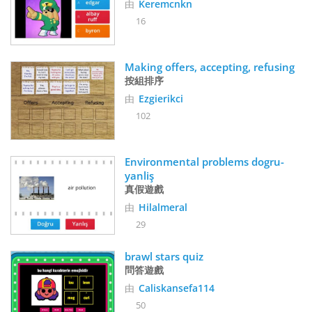
由
Keremcnkn
16
Making offers, accepting, refusing
按組排序
由
Ezgierikci
102
Environmental problems dogru-
yanliş
真假遊戲
由
Hilalmeral
29
brawl stars quiz
問答遊戲
由
Caliskansefa114
50