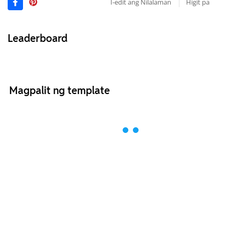
I-edit ang Nilalaman
Higit pa
Leaderboard
Magpalit ng template