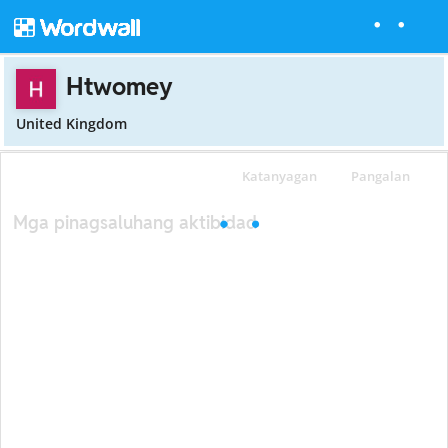
Htwomey
United Kingdom
Katanyagan
Pangalan
Mga pinagsaluhang aktibidad