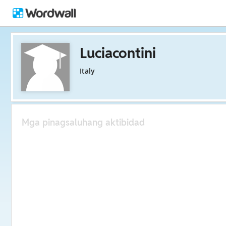
Luciacontini
Italy
Mga pinagsaluhang aktibidad