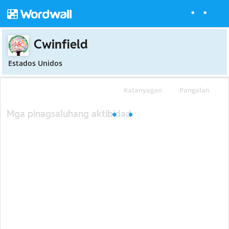
Cwinfield
Estados Unidos
Katanyagan
Pangalan
Mga pinagsaluhang aktibidad