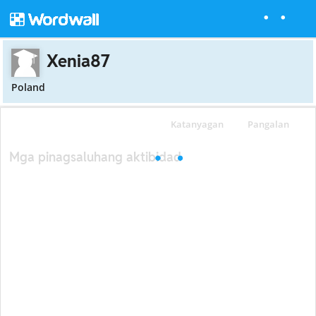
Xenia87
Poland
Katanyagan
Pangalan
Mga pinagsaluhang aktibidad