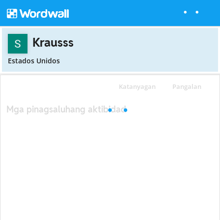
Krausss
Estados Unidos
Katanyagan
Pangalan
Mga pinagsaluhang aktibidad