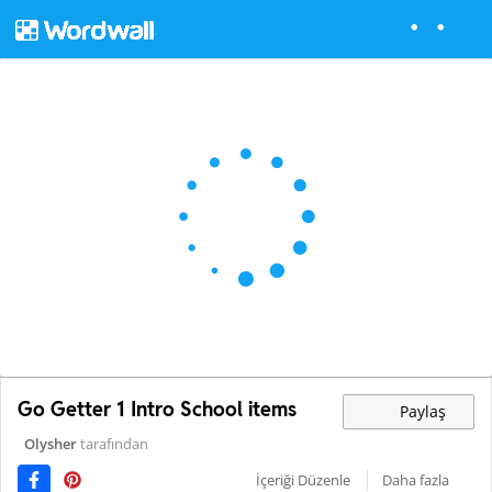
Go Getter 1 Intro School items
Paylaş
Olysher
tarafından
İçeriği Düzenle
Daha fazla