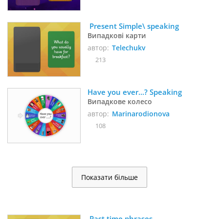
 Present Simple\ speaking
Випадкові карти
автор:
Telechukv
213
Have you ever...? Speaking
Випадкове колесо
автор:
Marinarodionova
108
Показати більше
 Past time phrases