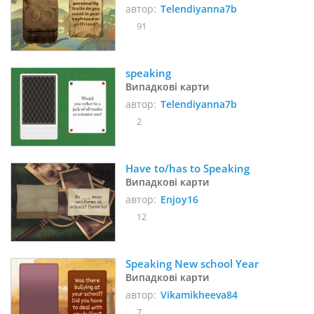
автор:
Telendiyanna7b
91
speaking
Випадкові карти
автор:
Telendiyanna7b
2
Have to/has to Speaking
Випадкові карти
автор:
Enjoy16
12
Speaking New school Year
Випадкові карти
автор:
Vikamikheeva84
7