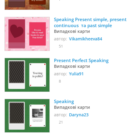
Speaking Present simple, present 
continuous  та past simple
Випадкові карти
автор:
Vikamikheeva84
51
Present Perfect Speaking
Випадкові карти
автор:
Yulia91
8
Speaking
Випадкові карти
автор:
Daryna23
21