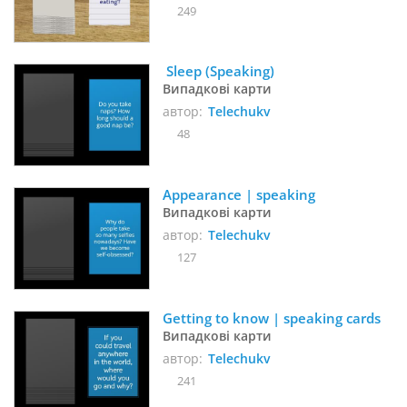
249
 Sleep (Speaking)
Випадкові карти
автор:
Telechukv
48
Appearance | speaking
Випадкові карти
автор:
Telechukv
127
Getting to know | speaking cards
Випадкові карти
автор:
Telechukv
241