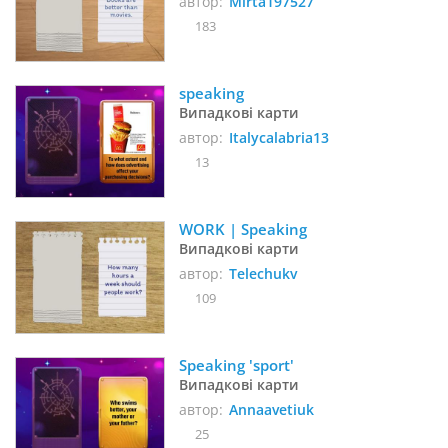
автор:
Mirta197527
183
speaking
Випадкові карти
автор:
Italycalabria13
13
WORK | Speaking
Випадкові карти
автор:
Telechukv
109
Speaking 'sport'
Випадкові карти
автор:
Annaavetiuk
25