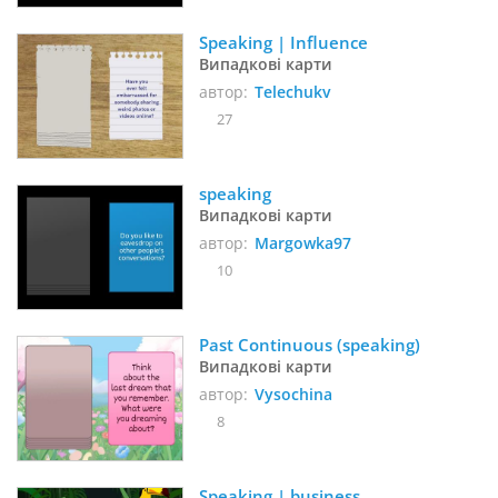
Speaking | Influence
Випадкові карти
автор:
Telechukv
27
speaking
Випадкові карти
автор:
Margowka97
10
Past Continuous (speaking)
Випадкові карти
автор:
Vysochina
8
Speaking | business